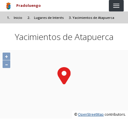
Pasar al contenido principal
Pradoluengo
Inicio
Lugares de Interés
Yacimientos de Atapuerca
Yacimientos de Atapuerca
+
–
©
OpenStreetMap
contributors.