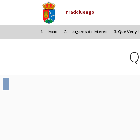
Pasar
al
Pradoluengo
contenido
principal
Inicio
Lugares de Interés
Qué Ver y H
Q
+
–