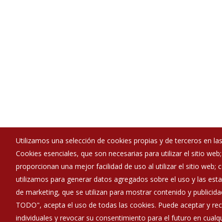
Utilizamos una selección de cookies propias y de terceros en las
Cookies esenciales, que son necesarias para utilizar el sitio web
Ayuntamiento de Pradoluengo
proporcionan una mejor facilidad de uso al utilizar el sitio web;
:
Plaza Clemente Zaldo 12 - 09260
utilizamos para generar datos agregados sobre el uso y las estad
:
947586001
de marketing, que se utilizan para mostrar contenido y publicida
:
ayuntamiento@pradoluengo.es
TODO", acepta el uso de todas las cookies. Puede aceptar y rec
individuales y revocar su consentimiento para el futuro en cua