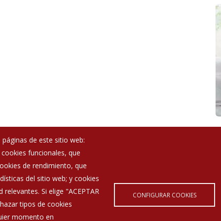
 páginas de este sitio web:
; cookies funcionales, que
Noticias
 cookies de rendimiento, que
Eventos
ísticas del sitio web; y cookies
Corporación Municipal
d relevantes. Si elige "ACEPTAR
Teléfonos de interés
CONFIGURAR COOKIES
hazar tipos de cookies
lquier momento en