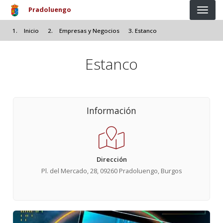
Pasar al contenido principal
Pradoluengo
Inicio
Empresas y Negocios
Estanco
Estanco
Información
Dirección
Pl. del Mercado, 28, 09260 Pradoluengo, Burgos