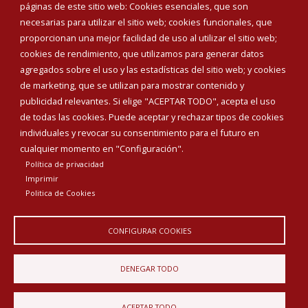
Corporación Municipal
páginas de este sitio web: Cookies esenciales, que son
Teléfonos de interés
necesarias para utilizar el sitio web; cookies funcionales, que
proporcionan una mejor facilidad de uso al utilizar el sitio web;
INICIAR SESIÓN
cookies de rendimiento, que utilizamos para generar datos
MAPA WEB
agregados sobre el uso y las estadísticas del sitio web; y cookies
de marketing, que se utilizan para mostrar contenido y
publicidad relevantes. Si elige "ACEPTAR TODO", acepta el uso
de todas las cookies. Puede aceptar y rechazar tipos de cookies
individuales y revocar su consentimiento para el futuro en
cualquier momento en "Configuración".
Política de privacidad
Imprimir
Politica de Cookies
CONFIGURAR COOKIES
Aviso Legal
Política de privacidad
Política de Cookies
DENEGAR TODO
Declaración de accesibilidad
ACEPTAR TODO