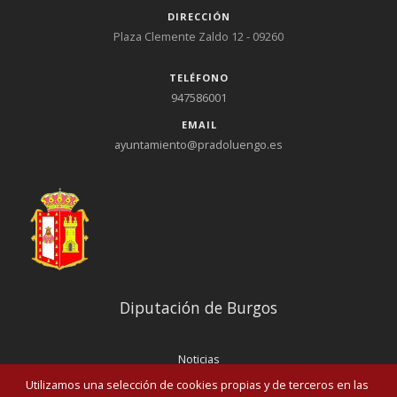
DIRECCIÓN
Plaza Clemente Zaldo 12 - 09260
TELÉFONO
947586001
EMAIL
ayuntamiento@pradoluengo.es
Diputación de Burgos
Noticias
Eventos
Utilizamos una selección de cookies propias y de terceros en las