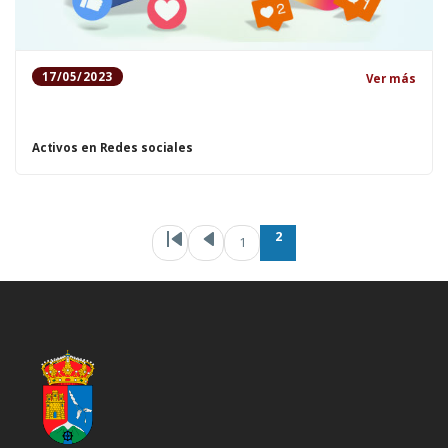
17/05/2023
Ver más
Activos en Redes sociales
Paginación
Primera pág
Página an
Pá
2
1