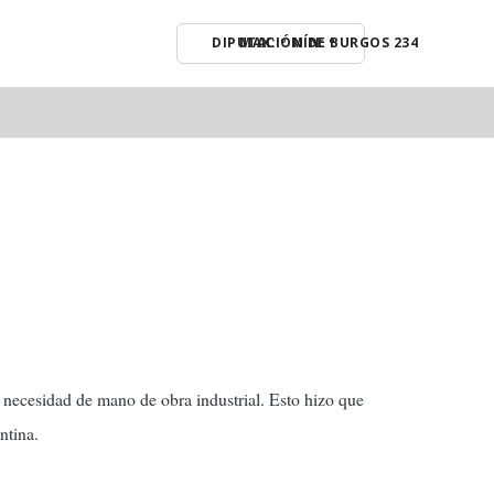
MAX: º MÍN: º
R
a necesidad de mano de obra industrial. Esto hizo que
ntina.