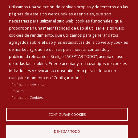
Eventos
Utilizamos una selección de cookies propias y de terceros en las
Corporación Municipal
páginas de este sitio web: Cookies esenciales, que son
Teléfonos de interés
necesarias para utilizar el sitio web; cookies funcionales, que
proporcionan una mejor facilidad de uso al utilizar el sitio web;
INICIAR SESIÓN
cookies de rendimiento, que utilizamos para generar datos
MAPA WEB
agregados sobre el uso y las estadísticas del sitio web; y cookies
de marketing, que se utilizan para mostrar contenido y
publicidad relevantes. Si elige "ACEPTAR TODO", acepta el uso
de todas las cookies. Puede aceptar y rechazar tipos de cookies
individuales y revocar su consentimiento para el futuro en
cualquier momento en "Configuración".
Política de privacidad
Imprimir
Politica de Cookies
CONFIGURAR COOKIES
Aviso Legal
Política de privacidad
Política de Cookies
DENEGAR TODO
Declaración de accesibilidad