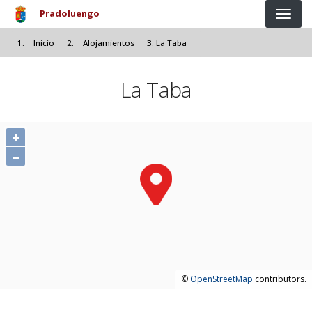
Pasar al contenido principal
Pradoluengo
Inicio
Alojamientos
La Taba
La Taba
+
–
©
OpenStreetMap
contributors.